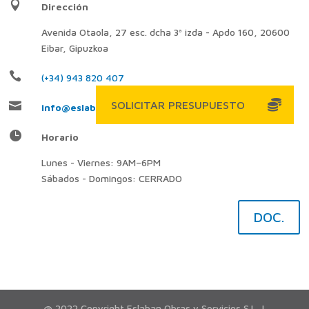

Dirección
Avenida Otaola, 27 esc. dcha 3ª izda - Apdo 160, 20600
Eibar, Gipuzkoa

(+34) 943 820 407

info@eslaban.com

Horario
Lunes - Viernes: 9AM–6PM
Sábados - Domingos: CERRADO
DOC.
@ 2022 Copyright Eslaban Obras y Servicios S.L. |