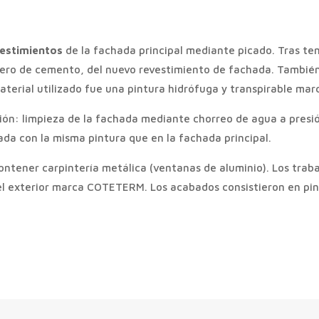
vestimientos
de la fachada principal mediante picado. Tras te
rtero de cemento, del nuevo revestimiento de fachada. Tambié
aterial utilizado fue una pintura hidrófuga y transpirable ma
ución: limpieza de la fachada mediante chorreo de agua a presi
ada con la misma pintura que en la fachada principal.
ontener carpintería metálica (ventanas de aluminio). Los traba
el exterior marca COTETERM. Los acabados consistieron en pin