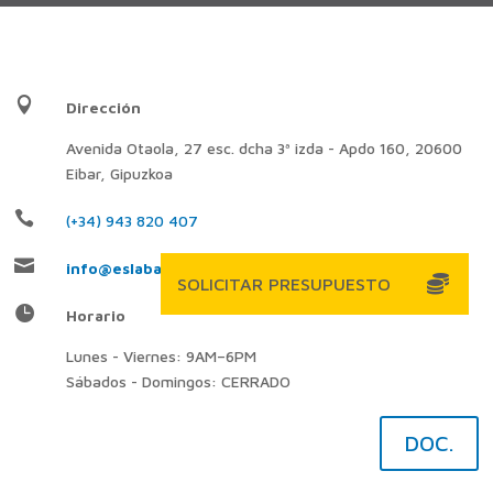

Dirección
Avenida Otaola, 27 esc. dcha 3ª izda - Apdo 160, 20600
Eibar, Gipuzkoa

(+34) 943 820 407

info@eslaban.com

Horario
Lunes - Viernes: 9AM–6PM
Sábados - Domingos: CERRADO
DOC.