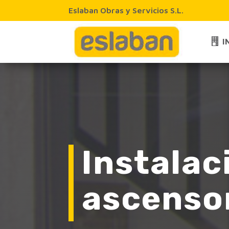
Eslaban Obras y Servicios S.L.
I
Instalac
ascenso