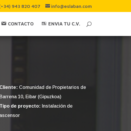
(+34) 943 820 407
info@eslaban.com
CONTACTO
ENVIA TU C.V.
Cliente:
Comunidad de Propietarios de
Barrena 10, Eibar (Gipuzkoa)
Tipo de proyecto:
Instalación de
ascensor