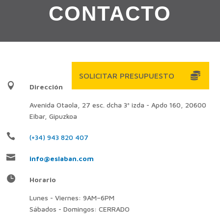
CONTACTO

Dirección
Avenida Otaola, 27 esc. dcha 3ª izda - Apdo 160, 20600
Eibar, Gipuzkoa

(+34) 943 820 407

info@eslaban.com

Horario
Lunes - Viernes: 9AM–6PM
Sábados - Domingos: CERRADO