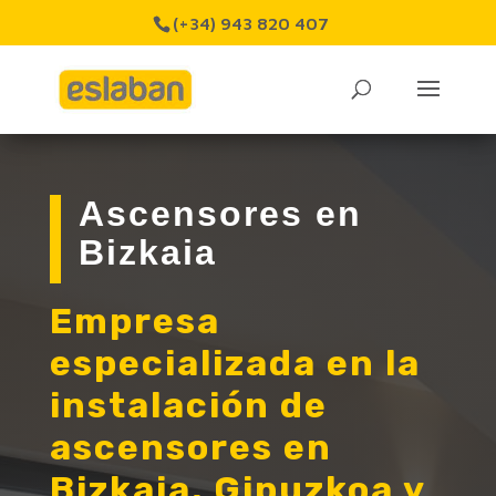
(+34) 943 820 407
Ascensores en
Bizkaia
Empresa
especializada en la
instalación de
ascensores en
Bizkaia, Gipuzkoa y