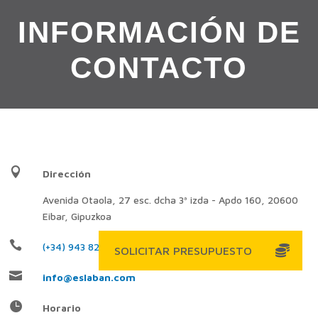
INFORMACIÓN DE
CONTACTO

Dirección
Avenida Otaola, 27 esc. dcha 3ª izda - Apdo 160, 20600
Eibar, Gipuzkoa

(+34) 943 820 407

info@eslaban.com

Horario