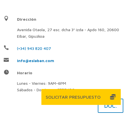

Dirección
Avenida Otaola, 27 esc. dcha 3ª izda - Apdo 160, 20600
Eibar, Gipuzkoa

(+34) 943 820 407

info@eslaban.com

Horario
Lunes - Viernes: 9AM–6PM
Sábados - Domingos: CERRADO
DOC.