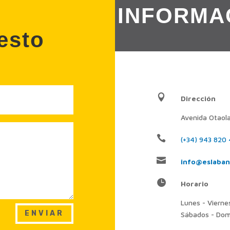
INFORMA
uesto

Dirección
Avenida Otaola

(+34) 943 820

info@eslaba

Horario
Lunes - Viern
ENVIAR
Sábados - Do