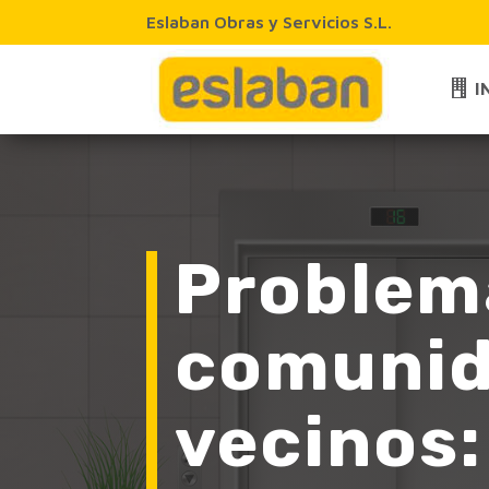
Eslaban Obras y Servicios S.L.
I
Problem
comunid
vecinos: