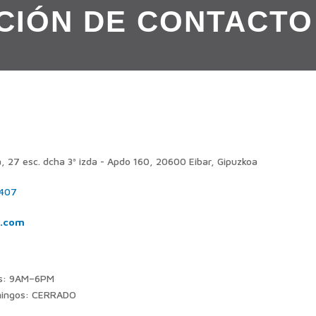
CIÓN DE CONTACTO
, 27 esc. dcha 3ª izda - Apdo 160, 20600 Eibar, Gipuzkoa
 407
n.com
es: 9AM–6PM
mingos: CERRADO