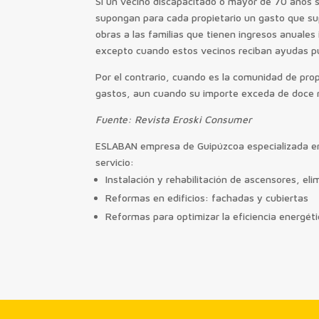
Si un vecino discapacitado o mayor de 70 años so
supongan para cada propietario un gasto que su
obras a las familias que tienen ingresos anuales
excepto cuando estos vecinos reciban ayudas púb
Por el contrario, cuando es la comunidad de prop
gastos, aun cuando su importe exceda de doce 
Fuente: Revista Eroski Consumer
ESLABAN empresa de Guipúzcoa especializada en p
servicio:
Instalación y rehabilitación de ascensores, el
Reformas en edificios: fachadas y cubiertas
Reformas para optimizar la eficiencia energéti