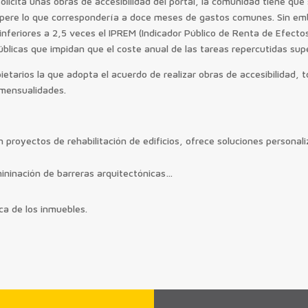
licita unas obras de accesibilidad del portal, la comunidad tiene que
pere lo que correspondería a doce meses de gastos comunes. Sin emb
 inferiores a 2,5 veces el IPREM (Indicador Público de Renta de Efecto
licas que impidan que el coste anual de las tareas repercutidas supe
ietarios la que adopta el acuerdo de realizar obras de accesibilidad,
mensualidades.
royectos de rehabilitación de edificios, ofrece soluciones personal
imininación de barreras arquitectónicas…
ca de los inmuebles.