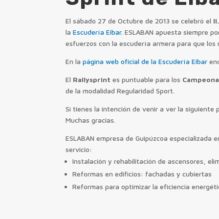
El sábado 27 de Octubre de 2013 se celebró el
II
la
Escudería Eibar
. ESLABAN apuesta siempre po
esfuerzos con la escudería armera para que los m
En la
página web oficial de la Escudería Eibar
enc
El
Rallysprint
es puntuable para los
Campeonat
de la modalidad Regularidad Sport.
Si tienes la intención de venir a ver la siguien
Muchas gracias.
ESLABAN empresa de Guipúzcoa especializada en p
servicio:
Instalación y rehabilitación de ascensores, el
Reformas en edificios: fachadas y cubiertas
Reformas para optimizar la eficiencia energéti