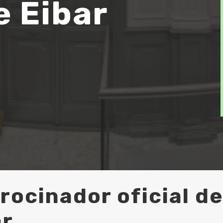
e Eibar
cinador oficial del 
ar