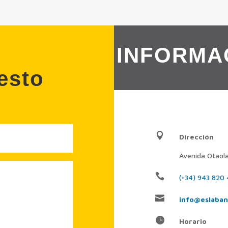
INFORMA
uesto

Dirección
Avenida Otaola

(+34) 943 820

info@eslaba

Horario