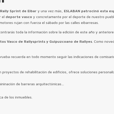
.Rally Sprint de Eibar
y una vez más,
ESLABAN patrocinó esta es
r el
deporte vasco
y concretamente por el deporte de nuestro puebl
otores rujan con fuerza el sábado por las calles eibarresas.
ontrarás toda la información sobre la edición de este año y anterior
os Vasco de Rallysprints y Guipuzcoano de Rallyes
. Como noved
te prueba recuerda en todo momento seguir las indicaciones de comisari
royectos de rehabilitación de edificios, ofrece soluciones personal
imininación de barreras arquitectónicas…
ca de los inmuebles.