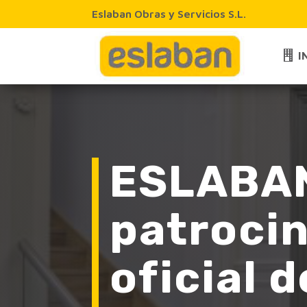
Eslaban Obras y Servicios S.L.
I
ESLABA
patroci
oficial d