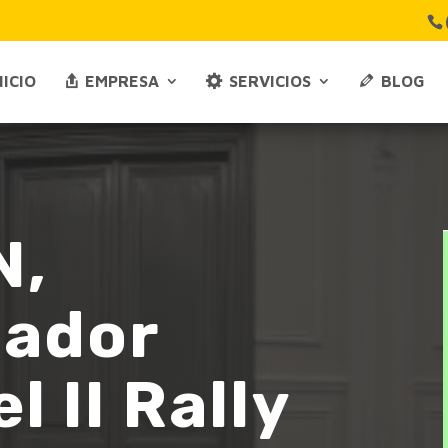
NICIO
EMPRESA
SERVICIOS
BLOG
N,
nador
el II Rally